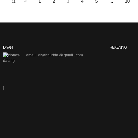
«
1
2
3
4
5
...
10
11
DIYAH
REKENING
email : diyahnurida @ gmail . com
|