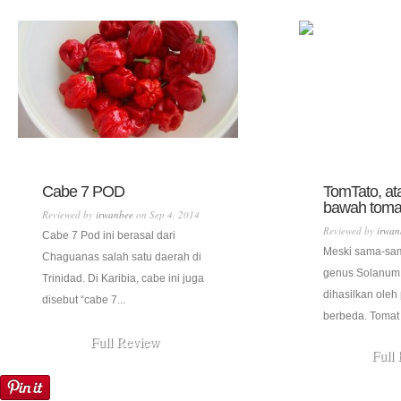
Cabe 7 POD
TomTato, at
bawah toma
Reviewed by
irwanbee
on Sep 4, 2014
Reviewed by
irwan
Cabe 7 Pod ini berasal dari
Meski sama-sam
Chaguanas salah satu daerah di
genus Solanum,
Trinidad. Di Karibia, cabe ini juga
dihasilkan ole
disebut “cabe 7...
berbeda. Tomat 
Full Review
Full