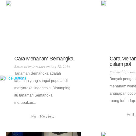
Cara Menanam Semangka
Cara Menan
dalam pot
Reviewed by
irwanbee
on Aug 12, 2014
Reviewed by
irwan
Tanaman Semangka adalah
Banyak pengho
tanaman yang sangat popular di
menanam wortel
masyarakat Indonesia. Disamping
anggapan pot t
itu tanaman Semangka
ruang terhadap w
merupakan...
Full
Full Review