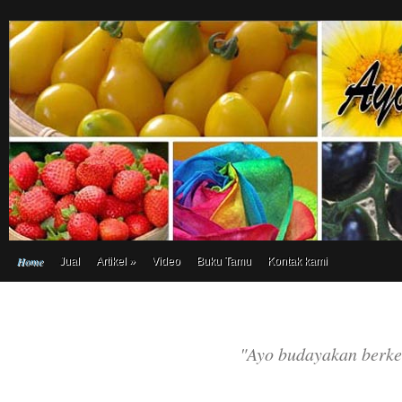
Home
Jual
Artikel
»
Video
Buku Tamu
Kontak kami
"Ayo budayakan berke