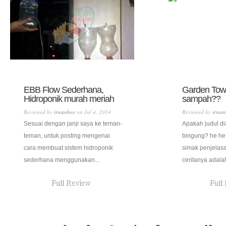
EBB Flow Sederhana,
Garden Towe
Hidroponik murah meriah
sampah??
Reviewed by
irwanbee
on Jul 4, 2014
Reviewed by
irwan
Sesuai dengan janji saya ke teman-
Apakah judul d
teman, untuk posting mengenai
bingung? he he 
cara membuat sistem hidroponik
simak penjelasa
sederhana menggunakan...
ceritanya adala
Full Review
Full