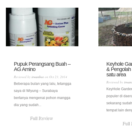
Pupuk Perangsang Buah –
Keyhole Ga
AG Amino
& Pengolah
satu area
Reviewed by
irwanbee
on Oct 23, 2014
Reviewed by
irwan
Beberapa bulan yang lalu, tetangga
KeyHole Garden
saya di Wiyung – Surabaya
populer di daera
bertanya mengenai pohon mangga
sekarang sudah 
dia yang sudah...
tempat lain deng
Full Review
Full