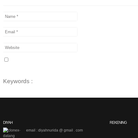
Keywords :
DIYAH
REKENING
email : diyahnurida @ gmail . com