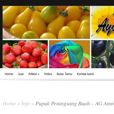
Home
Jual
Artikel
»
Video
Buku Tamu
Kontak kami
Home
»
Info
»
Pupuk Perangsang Buah – AG Ami