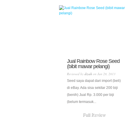
Jual Rainbow Rose Seed
(bibit mawar pelangi)
Reviewed by
diyah
on Jan 28, 2013
Seed saya dapat dari import (beli)
di eBay. Ada sisa sekitar 200 biji
(benih) Jual Rp. 3.000 per biji
(belum termasuk...
Full Review