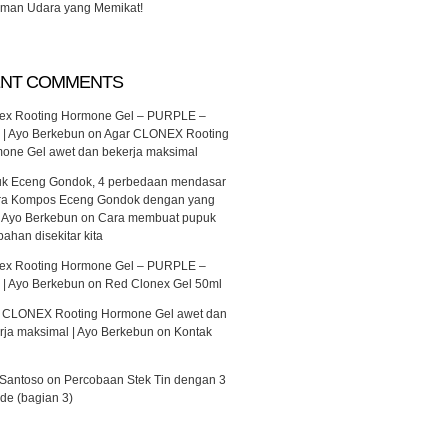
man Udara yang Memikat!
NT COMMENTS
ex Rooting Hormone Gel – PURPLE –
 | Ayo Berkebun
on
Agar CLONEX Rooting
one Gel awet dan bekerja maksimal
k Eceng Gondok, 4 perbedaan mendasar
ra Kompos Eceng Gondok dengan yang
 | Ayo Berkebun
on
Cara membuat pupuk
bahan disekitar kita
ex Rooting Hormone Gel – PURPLE –
 | Ayo Berkebun
on
Red Clonex Gel 50ml
 CLONEX Rooting Hormone Gel awet dan
rja maksimal | Ayo Berkebun
on
Kontak
 Santoso
on
Percobaan Stek Tin dengan 3
de (bagian 3)