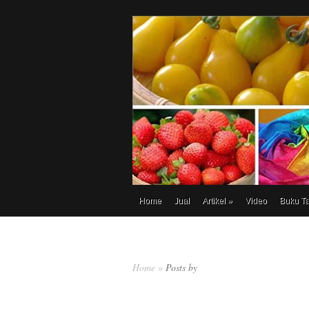
Home
Jual
Artikel
»
Video
Buku T
Home
»
Posts by