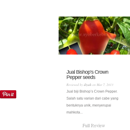
Jual Bishop’s Crown
Pepper seeds
Reviewed by
diyah
on Mar 7, 2013
Jual biji Bishop’s Crown Pepper.
Salah satu varian dari cabe yang
bentuknya unik, menyerupai
mahkota...
Full Review