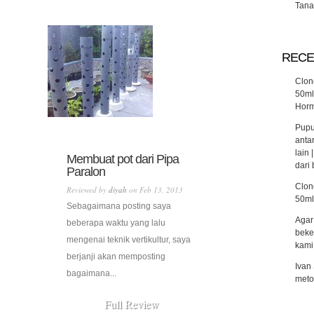
Tana
RECE
Clon
50ml
Horm
Pupu
anta
lain
Membuat pot dari Pipa
dari 
Paralon
Clon
Reviewed by
diyah
on Feb 13, 2013
50ml
Sebagaimana posting saya
Agar
beberapa waktu yang lalu
beke
mengenai teknik vertikultur, saya
kami
berjanji akan memposting
Ivan
bagaimana...
meto
Full Review