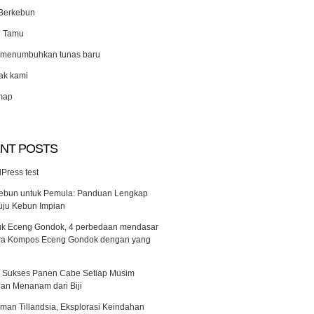
Berkebun
u Tamu
 menumbuhkan tunas baru
ak kami
map
NT POSTS
Press test
ebun untuk Pemula: Panduan Lengkap
ju Kebun Impian
k Eceng Gondok, 4 perbedaan mendasar
ra Kompos Eceng Gondok dengan yang
 Sukses Panen Cabe Setiap Musim
an Menanam dari Biji
man Tillandsia, Eksplorasi Keindahan