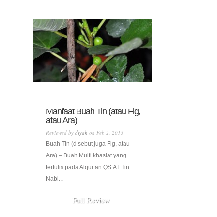
Manfaat Buah Tin (atau Fig,
atau Ara)
Reviewed by
diyah
on Feb 2, 2013
Buah Tin (disebut juga Fig, atau
Ara) – Buah Multi khasiat yang
tertulis pada Alqur’an QS.AT Tin
Nabi...
Full Review