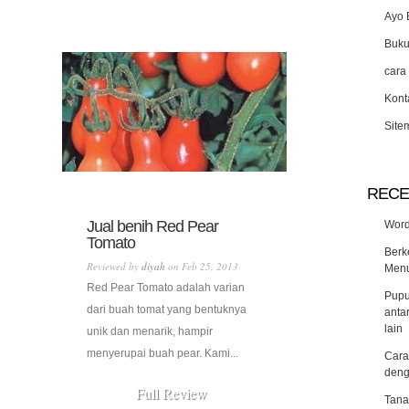
Ayo 
Buk
cara
Kont
Site
RECE
Jual benih Red Pear
Word
Tomato
Berk
Reviewed by
diyah
on Feb 25, 2013
Menu
Red Pear Tomato adalah varian
Pupu
dari buah tomat yang bentuknya
anta
lain
unik dan menarik, hampir
menyerupai buah pear. Kami...
Cara
deng
Full Review
Tana