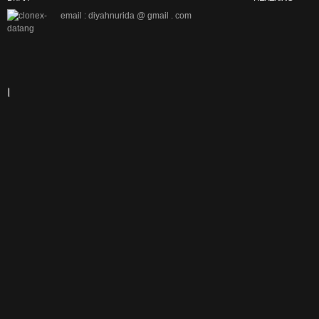
email : diyahnurida @ gmail . com
|