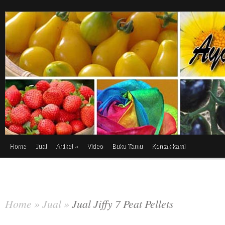
Home
Jual
Artikel
»
Video
Buku Tamu
Kontak kami
Home
»
Jual
»
Jual Jiffy 7 Peat Pellets