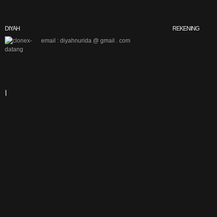
DIYAH
REKENING
email : diyahnurida @ gmail . com
|