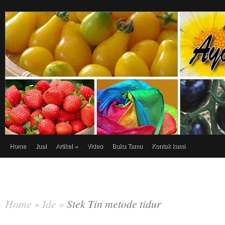
Home
Jual
Artikel
»
Video
Buku Tamu
Kontak kami
Home
»
Ide
»
Stek Tin metode tidur