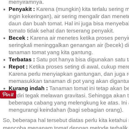
menyiramnya.
Penyakit :
Karena (mungkin) kita terlalu sering 
ingin kekeringan), air sering mengalir dan men
daun dan buah tomat. Hal ini juga bisa menye
tomato tidak sehat dan terserang penyakit.
Becek :
Karena air menetes ketika proses peny
seringkali meninggalkan genangan air (becek) d
tanaman tomat yang kita gantung.
Terbatas :
Satu pot hanya bisa digunakan satu 
Repot :
Ketika proses seting di awal, cukup mer
Karena perlu menyiapkan gantungan, dan juga r
memasukkan tanaman di pot yang akan digantu
Kurang indah :
Tanaman tomat ini tetap akan b
berdiri tegak melawan gravitasi. Sehingga akan te
beberapa cabang yang melengkung ke atas. Ini
mengurangi keindahan (bagi sebagian orang).
So, beberapa hal tersebut diatas perlu kita ketahu
mencoba menanam tomat dengan metode terbalik. 