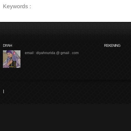
Keywords :
DIYAH
REKENING
email : diyahnurida @ gmail . com
|