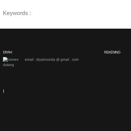
Keywords :
DIYAH
REKENING
email : diyahnurida @ gmail . com
|