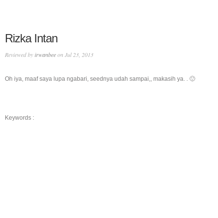
Rizka Intan
Reviewed by
irwanbee
on Jul 23, 2013
Oh iya, maaf saya lupa ngabari, seednya udah sampai,, makasih ya. . 🙂
Keywords :