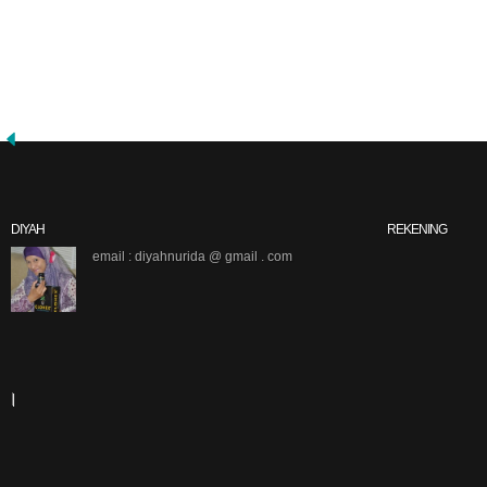
DIYAH
REKENING
email : diyahnurida @ gmail . com
|