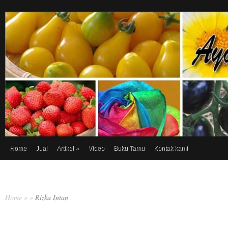
Home
Jual
Artikel
»
Video
Buku Tamu
Kontak kami
Home
»
»
Rizka Intan