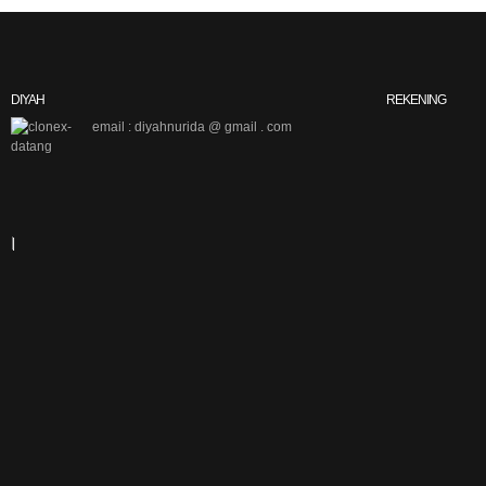
DIYAH
REKENING
email : diyahnurida @ gmail . com
|