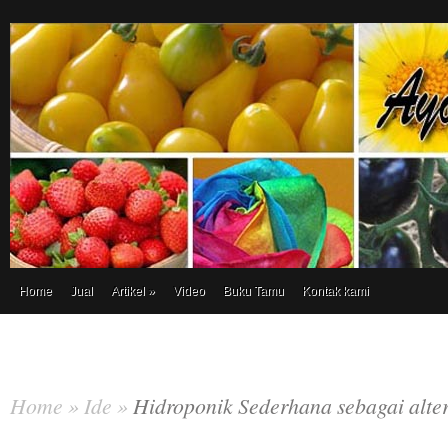
Home
Jual
Artikel
»
Video
Buku Tamu
Kontak kami
Home
»
Ide
»
Hidroponik Sederhana sebagai alter