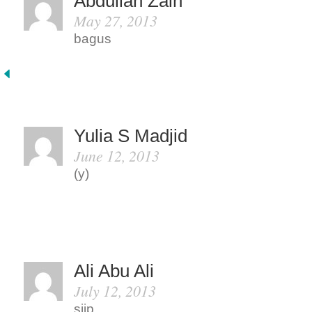
Abdullah Zain
May 27, 2013
bagus
Yulia S Madjid
June 12, 2013
(y)
Ali Abu Ali
July 12, 2013
siip